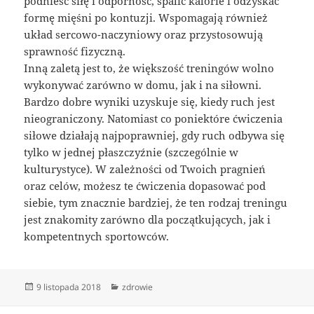
podnieść siłę i odporność, spalić kalorie i odzyskać
formę mięśni po kontuzji. Wspomagają również
układ sercowo-naczyniowy oraz przystosowują
sprawność fizyczną.
Inną zaletą jest to, że większość treningów wolno
wykonywać zarówno w domu, jak i na siłowni.
Bardzo dobre wyniki uzyskuje się, kiedy ruch jest
nieograniczony. Natomiast co poniektóre ćwiczenia
siłowe działają najpoprawniej, gdy ruch odbywa się
tylko w jednej płaszczyźnie (szczególnie w
kulturystyce). W zależności od Twoich pragnień
oraz celów, możesz te ćwiczenia dopasować pod
siebie, tym znacznie bardziej, że ten rodzaj treningu
jest znakomity zarówno dla początkujących, jak i
kompetentnych sportowców.
Data
Kategorie
9 listopada 2018
zdrowie
publikacji