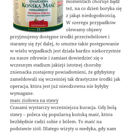
momentach choruje bądź
też, na co dzień boryka się
z jakąś niedogodnością.
W szeregu przypadków
olewamy objawy
przyjmujemy dostępne środki przeciwbólowe i
staramy się żyć dalej, to smutne takie postępowanie
w wielu wypadkach jest działa bardzo niekorzystnie
na nasze zdrowie i zamiast dowiedzieć się o
wczesnym stadium jakiejś istotnej choroby
znienacka zostajemy powiadomieni, że gdybyśmy
zameldowali się wcześniej tak drastyczne środki jak
operacja, która jest już nieodzowna nie byłyby
wymagane.
maśc ziołowa na stawy
Czasami wystarczy wcześniejsza kuracja. Gdy bolą
stawy – poleca się popularną końską maść, która
bezbłędnie radzi sobie z bólem. To maść na
podstawie ziół. Dlatego wizyty u medyka, gdy nam