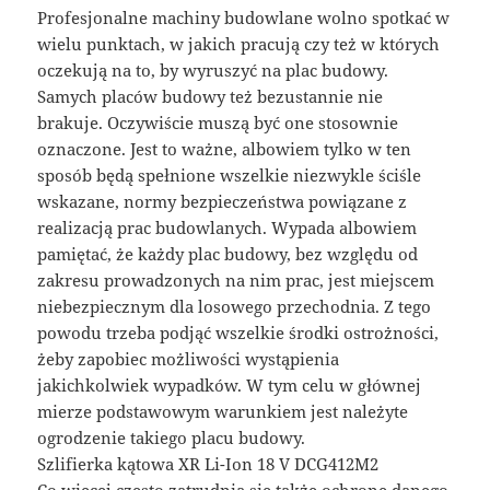
Profesjonalne machiny budowlane wolno spotkać w
wielu punktach, w jakich pracują czy też w których
oczekują na to, by wyruszyć na plac budowy.
Samych placów budowy też bezustannie nie
brakuje. Oczywiście muszą być one stosownie
oznaczone. Jest to ważne, albowiem tylko w ten
sposób będą spełnione wszelkie niezwykle ściśle
wskazane, normy bezpieczeństwa powiązane z
realizacją prac budowlanych. Wypada albowiem
pamiętać, że każdy plac budowy, bez względu od
zakresu prowadzonych na nim prac, jest miejscem
niebezpiecznym dla losowego przechodnia. Z tego
powodu trzeba podjąć wszelkie środki ostrożności,
żeby zapobiec możliwości wystąpienia
jakichkolwiek wypadków. W tym celu w głównej
mierze podstawowym warunkiem jest należyte
ogrodzenie takiego placu budowy.
Szlifierka kątowa XR Li-Ion 18 V DCG412M2
Co więcej często zatrudnia się także ochronę danego