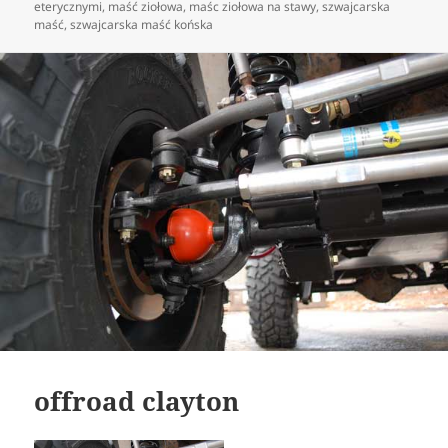
eterycznymi
,
maść ziołowa
,
maśc ziołowa na stawy
,
szwajcarska
maść
,
szwajcarska maść końska
offroad clayton