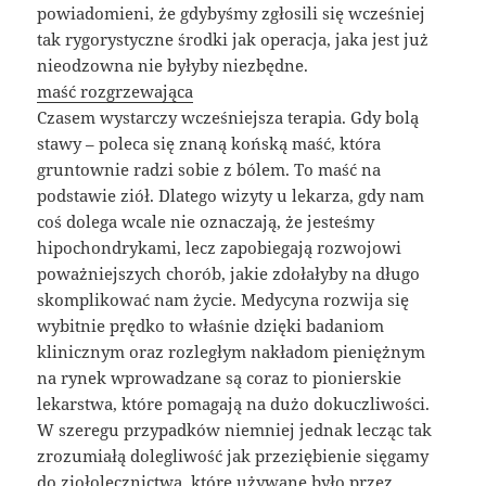
powiadomieni, że gdybyśmy zgłosili się wcześniej
tak rygorystyczne środki jak operacja, jaka jest już
nieodzowna nie byłyby niezbędne.
maść rozgrzewająca
Czasem wystarczy wcześniejsza terapia. Gdy bolą
stawy – poleca się znaną końską maść, która
gruntownie radzi sobie z bólem. To maść na
podstawie ziół. Dlatego wizyty u lekarza, gdy nam
coś dolega wcale nie oznaczają, że jesteśmy
hipochondrykami, lecz zapobiegają rozwojowi
poważniejszych chorób, jakie zdołałyby na długo
skomplikować nam życie. Medycyna rozwija się
wybitnie prędko to właśnie dzięki badaniom
klinicznym oraz rozległym nakładom pieniężnym
na rynek wprowadzane są coraz to pionierskie
lekarstwa, które pomagają na dużo dokuczliwości.
W szeregu przypadków niemniej jednak lecząc tak
zrozumiałą dolegliwość jak przeziębienie sięgamy
do ziołolecznictwa, które używane było przez