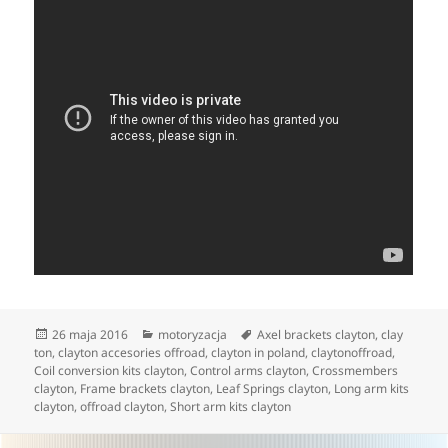
Data
Kategorie
Tagi
26 maja 2016
motoryzacja
Axel brackets clayton
,
clay
publikacji
ton
,
clayton accesories offroad
,
clayton in poland
,
claytonoffroad
,
Coil conversion kits clayton
,
Control arms clayton
,
Crossmembers
clayton
,
Frame brackets clayton
,
Leaf Springs clayton
,
Long arm kits
clayton
,
offroad clayton
,
Short arm kits clayton