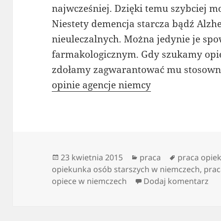
najwcześniej. Dzięki temu szybciej m
Niestety demencja starcza bądź Alzh
nieuleczalnych. Można jedynie je spo
farmakologicznym. Gdy szukamy opie
zdołamy zagwarantować mu stosowne
opinie agencje niemcy
Data
Kategorie
Tagi
23 kwietnia 2015
praca
praca opie
publikacji
opiekunka osób starszych w niemczech
,
prac
do 
opiece w niemczech
Dodaj komentarz