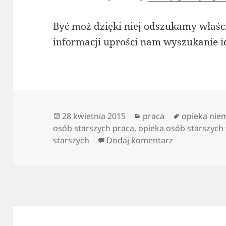
Być moż dzięki niej odszukamy właśc
informacji uprości nam wyszukanie id
Data
Kategorie
Tagi
28 kwietnia 2015
praca
opieka nie
publikacji
osób starszych praca
,
opieka osób starszych
do Praca opi
starszych
Dodaj komentarz