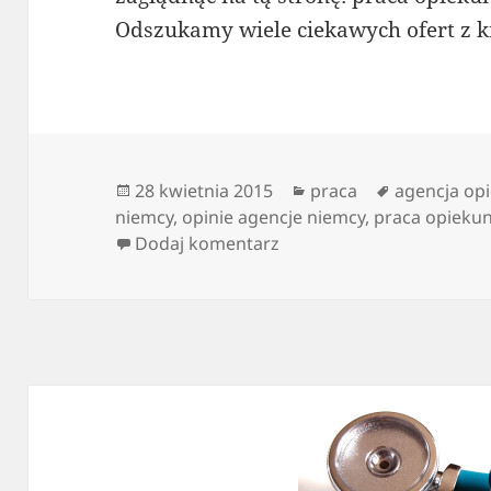
Odszukamy wiele ciekawych ofert z kra
Data
Kategorie
Tagi
28 kwietnia 2015
praca
agencja op
publikacji
niemcy
,
opinie agencje niemcy
,
praca opieku
do Kto może być opieku
Dodaj komentarz