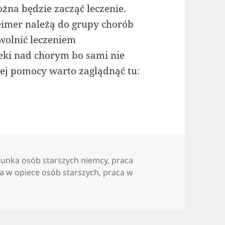
ożna będzie zacząć leczenie.
eimer należą do grupy chorób
wolnić leczeniem
ki nad chorym bo sami nie
j pomocy warto zaglądnąć tu:
kunka osób starszych niemcy
,
praca
a w opiece osób starszych
,
praca w
Jak pomóc bliskiej nam osobie