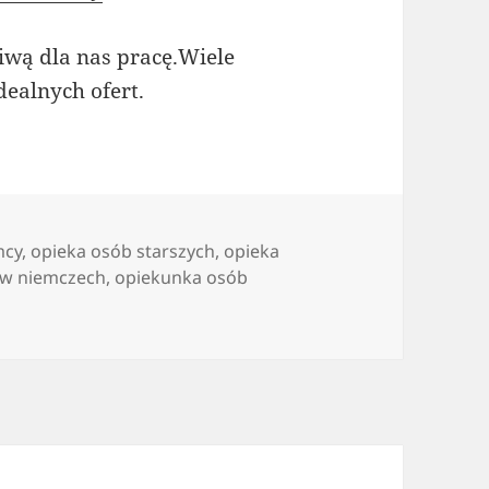
iwą dla nas pracę.Wiele
ealnych ofert.
mcy
,
opieka osób starszych
,
opieka
 w niemczech
,
opiekunka osób
ekuna