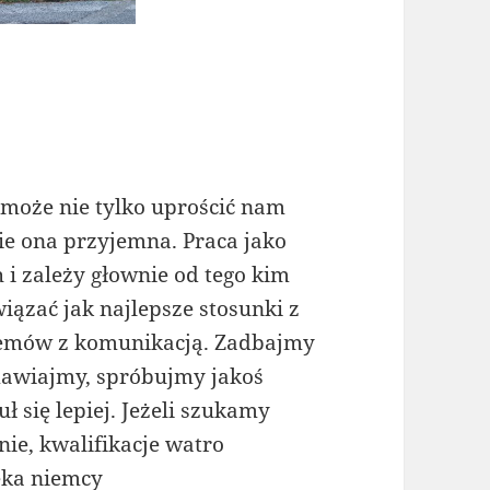
może nie tylko uprościć nam
ie ona przyjemna. Praca jako
 i zależy głownie od tego kim
ązać jak najlepsze stosunki z
blemów z komunikacją. Zadbajmy
mawiajmy, spróbujmy jakoś
 się lepiej. Jeżeli szukamy
ie, kwalifikacje watro
eka niemcy