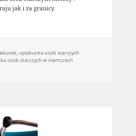
ju jak i za granicy.
iekunek
,
opiekunka osób starszych
nka osób starszych w niemczech
nem?